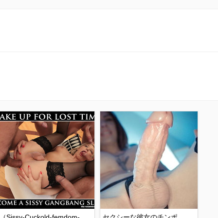
（Sissy-Cuckold-femdom-
セクシーな彼女のチンポ