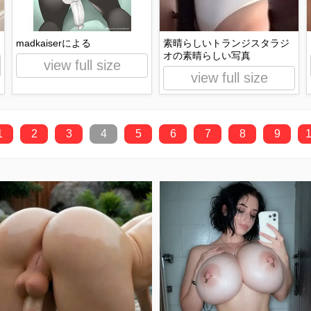
madkaiserによる
素晴らしいトランジスタラジ
オの素晴らしい写真
view full size
view full size
1
2
3
4
5
6
7
8
9