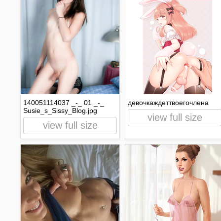
140051114037 _-_ 01 _-_
девочкаждеттвоегочлена
Susie_s_Sissy_Blog.jpg
view full size
view full size