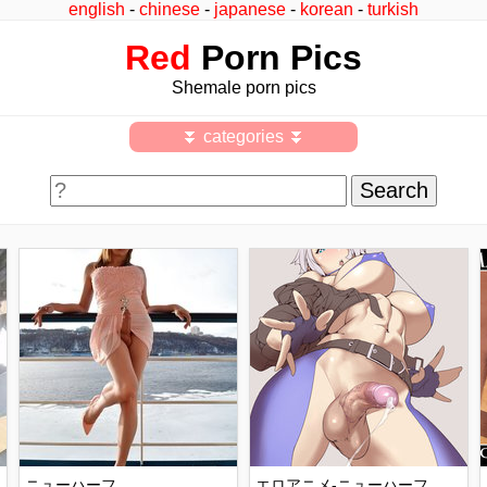
english
-
chinese
-
japanese
-
korean
-
turkish
Red
Porn Pics
Shemale porn pics
⏬ categories ⏬
ニューハーフ
エロアニメ-ニューハーフ