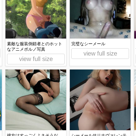
素敵な服装倒錯者とのホット
完璧なシーメール
なアニメポルノ写真
view full size
view full size
彼女はすっごくよさそうだ
シーメールサリナヴァレンテ