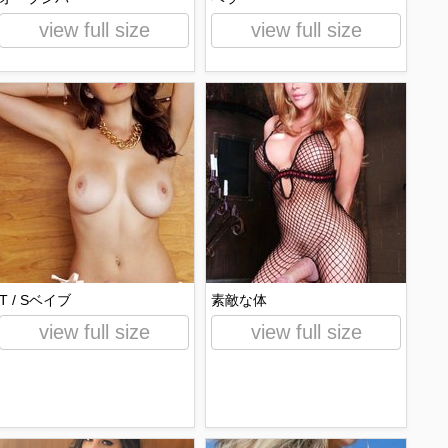
view full size
view full size
T / Sベイブ
素敵な体
view full size
view full size