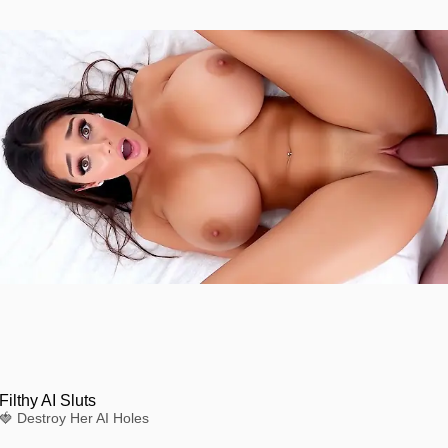
Filthy AI Sluts
🍓 Destroy Her AI Holes