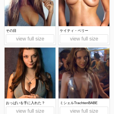
その目
ケイティ・ペリー
view full size
view full size
おっぱいを手に入れた？
ミシェルTrachtenBABE
view full size
view full size