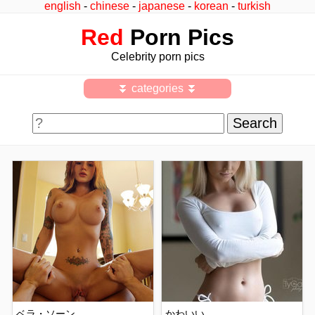
english
-
chinese
-
japanese
-
korean
-
turkish
Red
Porn Pics
Celebrity porn pics
⏬ categories ⏬
ベラ・ソーン
かわいい